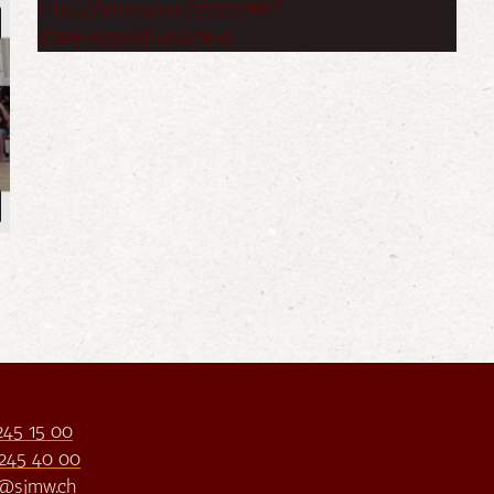
https://vimeo.com/555252182?
share=copy&fl=sv&fe=ci
245 15 00
245 40 00
o@sjmw.ch