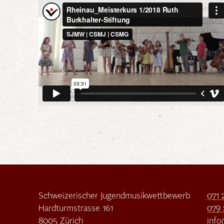
Schweizerischer Jugendmusikwettbewerb
071 
Hardturmstrasse 161
079 
8005 Zürich
inf