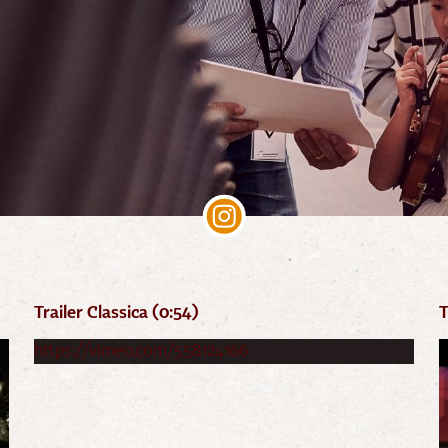
Trailer Classica (0:54)
T
https://vimeo.com/558124166