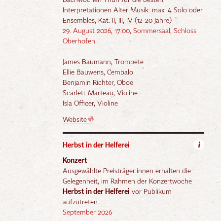
Bachwochen Thun für die besten
Interpretationen Alter Musik: max. 4 Solo oder
Ensembles, Kat. II, III, IV (12-20 Jahre)
29. August 2026, 17:00, Sommersaal, Schloss
Oberhofen
James Baumann, Trompete
Ellie Bauwens, Cembalo
Benjamin Richter, Oboe
Scarlett Marteau, Violine
Isla Officer, Violine
Website
Herbst in der Helferei
i
Konzert
Ausgewählte Preisträger:innen erhalten die
Gelegenheit, im Rahmen der Konzertwoche
Herbst in der Helferei
vor Publikum
aufzutreten.
September 2026