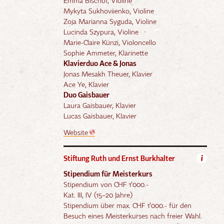
Emma Bischof, Violine
Mykyta Sukhoviienko, Violine
Zoja Marianna Syguda, Violine
Lucinda Szypura, Violine
Marie-Claire Künzi, Violoncello
Sophie Ammeter, Klarinette
Klavierduo Ace & Jonas
Jonas Mesakh Theuer, Klavier
Ace Ye, Klavier
Duo Gaisbauer
Laura Gaisbauer, Klavier
Lucas Gaisbauer, Klavier
Website
Stiftung Ruth und Ernst Burkhalter
i
Stipendium für Meisterkurs
Stipendium von CHF 1’000.-
Kat. III, IV (15–20 Jahre)
Stipendium über max. CHF 1’000.- für den
Besuch eines Meisterkurses nach freier Wahl.