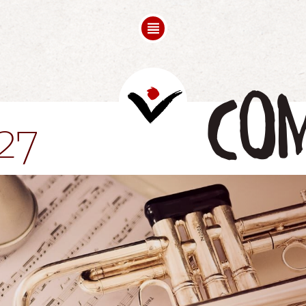
FREESPACE
COMPOSITION
FOLLOW UPS
com
Grussworte
Videos
27
Partner