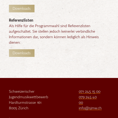
Downloads
Referenzlisten
Als Hilfe für die Programmwahl sind Referenzlisten
aufgeschaltet. Sie stellen jedoch keinerlei verbindliche
Informationen dar, sondern können lediglich als Hinweis
dienen:
Downloads
Schweizerischer
071 245 15 00
Jugendmusikwettbewerb
079 245 40
Hardturmstrasse 161
00
8005 Zürich
info@sjmw.ch