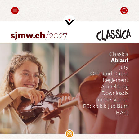
COMPOSITION
FOLLOW UPS
Français
I
Grussworte
Videos
classica
Partner
sjmw.ch
/2027
Classica
Ablauf
Jury
Orte und Daten
Reglement
Anmeldung
Downloads
Impressionen
Rückblick Jubiläum
F.A.Q