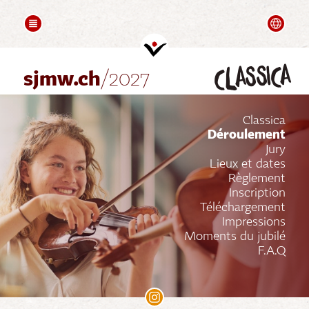
COMPOSITION
FOLLOW UPS
Deutsch
Mots de Bienvenue
Videos
classica
Partenaires
sjmw.ch
/2027
Classica
Déroulement
Jury
Lieux et dates
Règlement
Inscription
Téléchargement
Impressions
Moments du jubilé
F.A.Q