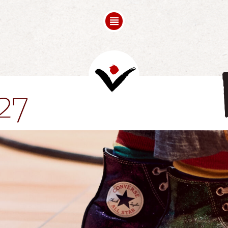
FREESPACE
COMPOSITION
FOLLOW UPS
Mots de Bienvenue
Videos
27
Partenaires