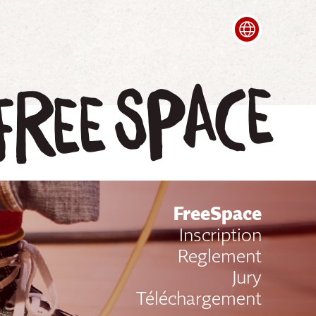
Deutsch
Italian
free space
FreeSpace
Inscription
Reglement
Jury
Téléchargement