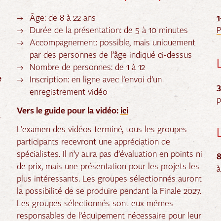
Âge: de 8 à 22 ans
Durée de la présentation: de 5 à 10 minutes
P
Accompagnement: possible, mais uniquement
par des personnes de l’âge indiqué ci-dessus
Nombre de personnes: de 1 à 12
e
Inscription: en ligne avec l’envoi d’un
3
enregistrement vidéo
p
Vers le guide pour la vidéo:
ici
.
L’examen des vidéos terminé, tous les groupes
participants recevront une appréciation de
spécialistes. Il n’y aura pas d’évaluation en points ni
8
de prix, mais une présentation pour les projets les
à
plus intéressants. Les groupes sélectionnés auront
la possibilité de se produire pendant la Finale 2027.
Les groupes sélectionnés sont eux-mêmes
responsables de l’équipement nécessaire pour leur