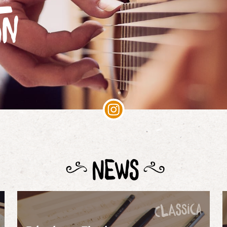
e
on
 News
classica