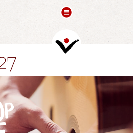
FREESPACE
COMPOSITION
FOLLOW UPS
Mots de Bienvenue
Videos
27
Partenaires
op