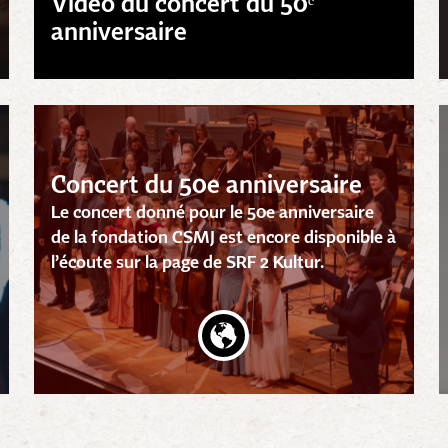
Vidéo du concert du 50ᵉ
anniversaire
Concert du 50e anniversaire
Le concert donné pour le 50e anniversaire
de la fondation CSMJ est encore disponible à
l’écoute sur la page de SRF 2 Kultur.