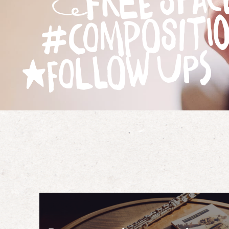
Free Spac
Compositi
follow Ups