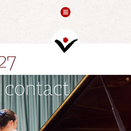
FREESPACE
COMPOSITION
FOLLOW UPS
Mots de Bienvenue
Videos
27
Partenaires
 contact