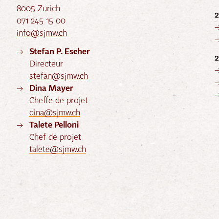
8005 Zurich
071 245 15 00
info@sjmw.ch
Stefan P. Escher
Directeur
stefan@sjmw.ch
Dina Mayer
Cheffe de projet
dina@sjmw.ch
Talete Pelloni
Chef de projet
talete@sjmw.ch