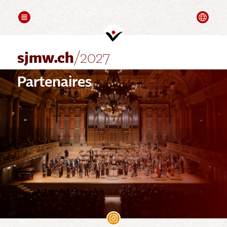
COMPOSITION
FOLLOW UPS
Deutsch
Mots de Bienvenue
Videos
Partenaires
sjmw.ch
/2027
Partenaires