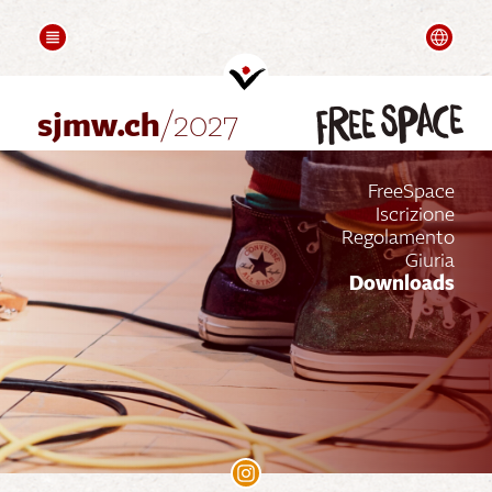
COMPOSITION
FOLLOW UPS
Deutsch
Saluti
Videos
free space
Partners
sjmw.ch
/2027
FreeSpace
Iscrizione
Regolamento
Giuria
Downloads