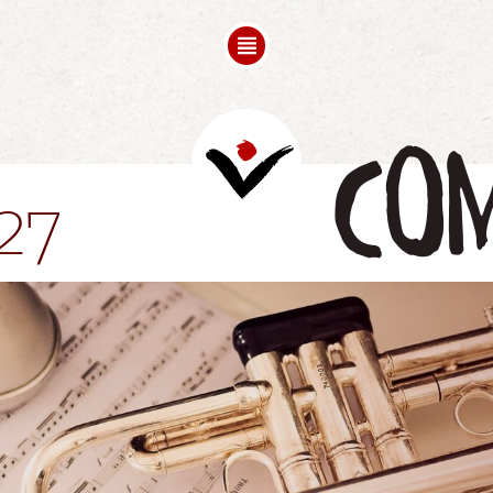
FREESPACE
COMPOSITION
FOLLOW UPS
com
Saluti
Videos
27
Partners