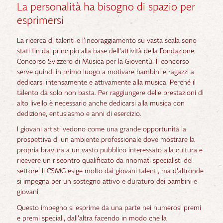
La personalità ha bisogno di spazio per
esprimersi
La ricerca di talenti e l’incoraggiamento su vasta scala sono
stati fin dal principio alla base dell’attività della Fondazione
Concorso Svizzero di Musica per la Gioventù. Il concorso
serve quindi in primo luogo a motivare bambini e ragazzi a
dedicarsi intensamente e attivamente alla musica. Perché il
talento da solo non basta. Per raggiungere delle prestazioni di
alto livello è necessario anche dedicarsi alla musica con
dedizione, entusiasmo e anni di esercizio.
I giovani artisti vedono come una grande opportunità la
prospettiva di un ambiente professionale dove mostrare la
propria bravura a un vasto pubblico interessato alla cultura e
ricevere un riscontro qualificato da rinomati specialisti del
settore. Il CSMG esige molto dai giovani talenti, ma d’altronde
si impegna per un sostegno attivo e duraturo dei bambini e
giovani.
Questo impegno si esprime da una parte nei numerosi premi
e premi speciali, dall’altra facendo in modo che la