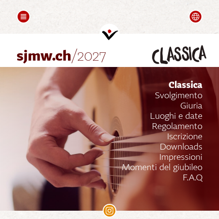
COMPOSITION
FOLLOW UPS
Deutsch
Saluti
Videos
classica
Partners
sjmw.ch
/2027
Classica
Svolgimento
Giuria
Luoghi e date
Regolamento
Iscrizione
Downloads
Impressioni
Momenti del giubileo
F.A.Q