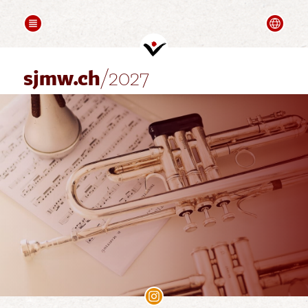
COMPOSITION
FOLLOW UPS
Deutsch
Saluti
Videos
Partners
sjmw.ch
/2027