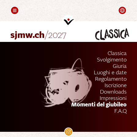
COMPOSITION
FOLLOW UPS
Deutsch
Saluti
Videos
classica
Partners
sjmw.ch
/2027
Classica
Svolgimento
Giuria
Luoghi e date
Regolamento
Iscrizione
Downloads
Impressioni
Momenti del giubileo
F.A.Q