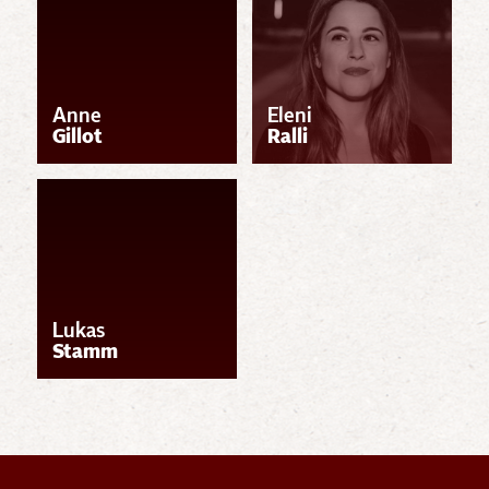
Anne
Eleni
Gillot
Ralli
Lukas
Stamm