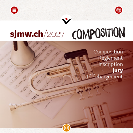
COMPOSITION
FOLLOW UPS
Deutsch
Mots de Bienvenue
Videos
composition
Partenaires
sjmw.ch
/2027
Composition
Règlement
Inscription
Jury
Téléchargement