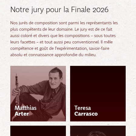
Notre jury pour la Finale 2026
Nos jurés de composition sont parmi les représentants les
plus compétents de leur domaine. Le jury est de ce fait
aussi coloré et divers que les compositions – sous toutes
leurs facettes – et tout aussi peu conventionnel. Il mêle
compétence et goût de l’expérimentation, savoir-faire
absolu et connaissance approfondie du milieu.
Matthias
Teresa
Arter
Carrasco